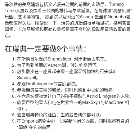
马尔默的美丽建筑包括文艺复兴时期的前面的市政厅、Turning
Torso大厦以及围着王公园的雄伟马尔默城堡。在哥德堡“利瑟贝里”
乐园、艺术博物馆、 歌剧院以及附近的Alsborg堡垒和Gunnebo城
堡都值得关注。顺便说一下，瑞典的城堡值得单独游览：格利普霍
姆堡、卡尔马城堡和厄勒布鲁都是毫不夸张的像动画童话故事的景
点。
在瑞典一定要做9个事情：
在斯德哥尔摩的Strandvägen 河岸街坐古电车。
为了看到美丽的Vänern湖，渡过约塔运河。
散步散步在一座看起来像一座露天博物馆的石头城市
Sundsvall。
参观Drottningholm的宫庭剧院。
参观瑞典最美丽的城堡，同时也感到中世纪的精神。
在六月坡博物馆让自己的孩子接触与Astrid Lindgren的人物。
欣赏巨型的雪人和吃在世界惟一的MakSky (与MacDrive 相
似）。
尝尝瑞典特色的鲑鱼：生的或者烤的都可以。
在Emporia购物中心一些买新时尚的衣服，同时观察有名的
“凹痕”在它的前面。