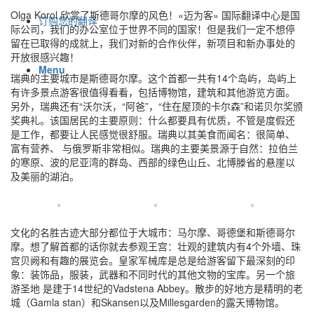
Olga Korol 欣赏了斯德哥尔摩的风色！«迈为客» 国际翻译中心是国
订购您的翻译
际公司，我们的办公室位于世界不同的国家！但是我们一定不想停
留在已取得的成就上，我们对新的合作伙伴，新项目和新办事处的
开放很感兴趣！
Menu
瑞典的主要城市是斯德哥尔摩。这个首都一共有14个岛屿，岛屿上
有许多景点游客很值得看看，包括博物馆，建筑和其他游览方面。
另外，瑞典还有“沃尔沃，“阿爸”，“住在屋顶的卡尔森”和诺贝尔奖颁
奖典礼。该国居民的主要原则：什么都要具有优质，不管是度假还
是工作，都要让人民感觉很舒服。瑞典以其美食而闻名：很简单、
富有营养、 与俄罗斯非常相似。瑞典的主要美景源于自然：拉伯兰
的寒原、波的尼亚湾的群岛、西部的绿色山丘、北博滕省的悬崖以
及美丽的湖泊。
文化的名胜古迹大部分都位于大城市：马尔摩、哥德堡和斯德哥尔
摩。想了解首都的话你就去参观王宫：壮观的建筑内有4个外墙、珠
宫贝阙和有趣的展览会。皇家军械库是总是给游客留下最深刻的印
象：装饰品，服装，武器和不同时代的其他文物的宝库。另一个旅
游圣地 是建于14世纪的Vadstena Abbey。散步的好地方是精明的老
城（Gamla stan）和Skansen以及Millesgarden的露天博物馆。