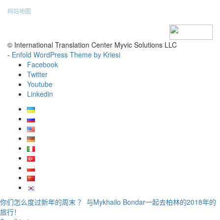
网站地图
© International Translation Center Myvic Solutions LLC
-
Enfold WordPress Theme by Kriesi
Facebook
Twitter
Youtube
Linkedin
你们怎么度过新年的周末 ？
与Mykhailo Bondar一起去柏林的2018年的
旅行！